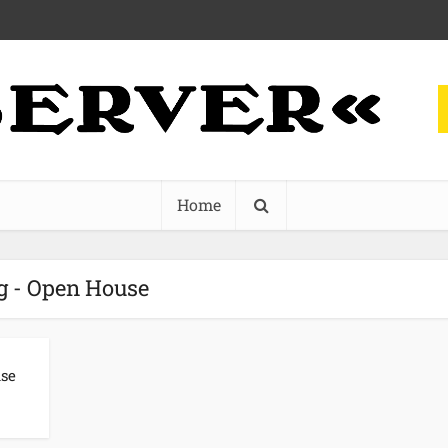
Home
g - Open House
se